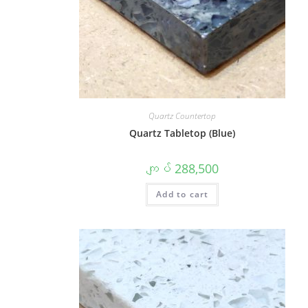
Quartz Countertop
Quartz Tabletop (Blue)
ကျပ်
288,500
Add to cart