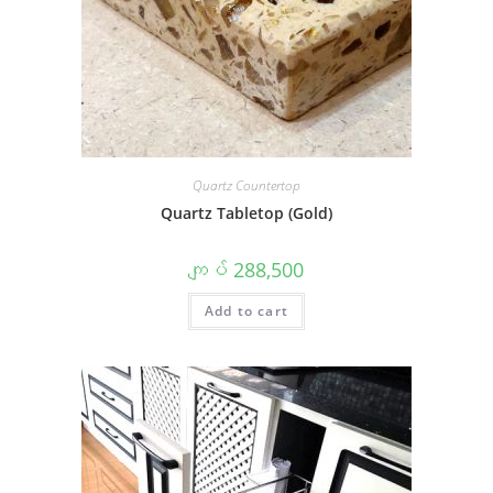
Quartz Countertop
Quartz Tabletop (Gold)
ကျပ်
288,500
Add to cart