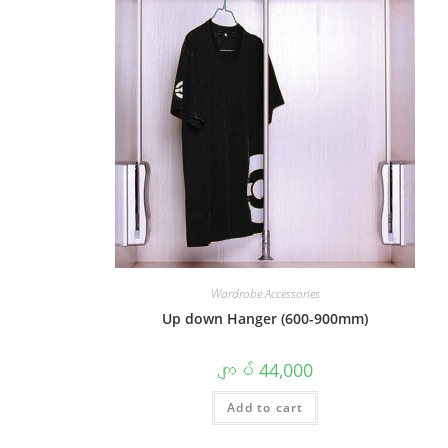
Wardrobe Accessories
Up down Hanger (600-900mm)
ကျပ်
44,000
Add to cart