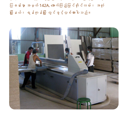
ပြခန်းမှာ အမှတ် 142A, အောက်ကြည့်မြင်တိုင်လမ်း၊ အလုံ
မြို့နယ်၊ ရန်ကုန်မြို့ တွင်ဖွင့်လှစ်ထားပါသည်။