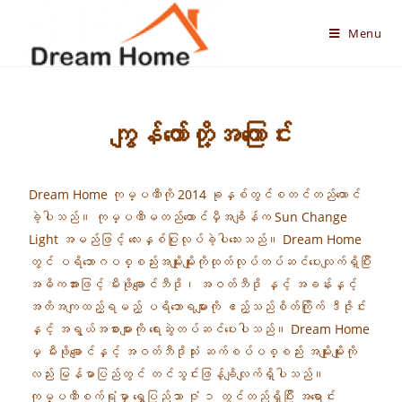
Menu
ကျွန်တော်တို့အကြောင်း
Dream Home ကုမ္ပဏီကို 2014 ခုနှစ်တွင်စတင်တည်ထောင်
ခဲ့ပါသည်။ ကုမ္ပဏီမတည်ထောင်မှီအချိန်က Sun Change
Light အမည်ဖြင့် လေးနှစ်ပြုလုပ်ခဲ့ပါသေးသည်။ Dream Home
တွင် ပရိဘောဂပစ္စည်းအမျိုးမျိုးကိုထုတ်လုပ်တပ်ဆင်ပေးလျက်ရှိပြီး
အဓိကအားဖြင့် မီးဖိုချောင်ဘီဒို၊ အဝတ်ဘီဒို နှင့် အခန်းနှင့်
အတိအကျထည့်ရမည့် ပရိဘောရများကို ဧည့်သည်စိတ်ကြိုက် ဒီဇိုင်း
နှင့် အရွယ်အစားများကို ရေးဆွဲတပ်ဆင်ပေးပါသည်။ Dream Home
မှ မီးဖိုချောင်နှင့် အဝတ်ဘီဒိုသုံး ဆက်စပ်ပစ္စည်း အမျိုးမျိုးကို
လည်း မြန်မာပြည်တွင် တင်သွင်းဖြန့်ချိလျက်ရှိပါသည်။
ကုမ္ပဏီစက်ရုံမှာ ရွှေပြည်သာ ဇုံ ၁ တွင်တည်ရှိပြီး အရောင်း