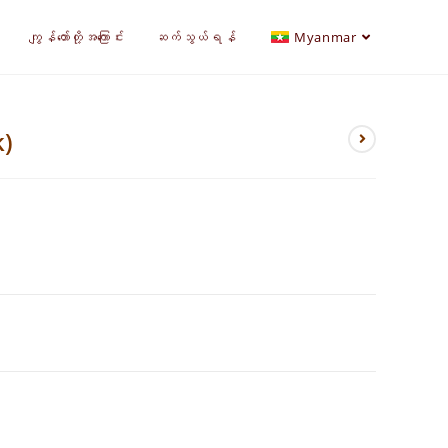
ကျွန်တော်တို့အကြောင်း
ဆက်သွယ်ရန်
Myanmar
k)