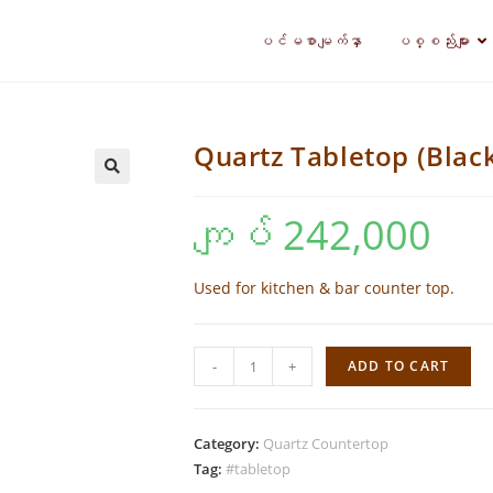
ပင်မစာမျက်နှာ
ပစ္စည်းများ
Quartz Tabletop (Blac
🔍
ကျပ်
242,000
Used for kitchen & bar counter top.
Quartz
-
+
ADD TO CART
Tabletop
(Black)
quantity
Category:
Quartz Countertop
Tag:
#tabletop